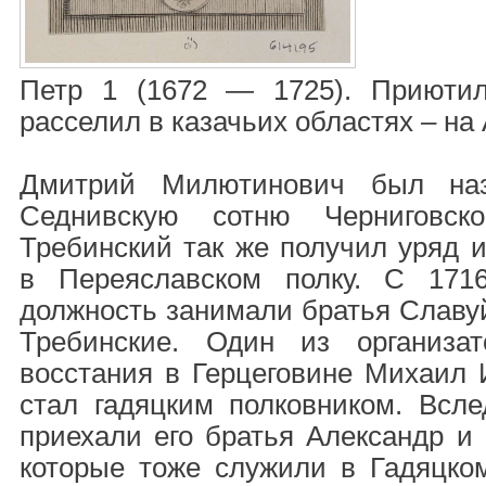
Петр 1 (1672 — 1725). Приютил
расселил в казачьих областях – на 
Дмитрий Милютинович был наз
Седнивскую сотню Черниговск
Требинский так же получил уряд и
в Переяславском полку. С 171
должность занимали братья Славу
Требинские. Один из организат
восстания в Герцеговине Михаил
стал гадяцким полковником. Всл
приехали его братья Александр и
которые тоже служили в Гадяцком