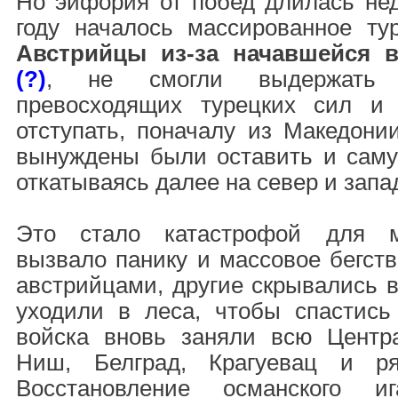
Но эйфория от побед длилась нед
году началось массированное тур
Австрийцы из-за начавшейся 
(?)
, не смогли выдержать 
превосходящих турецких сил и 
отступать, поначалу из Македони
вынуждены были оставить и сам
откатываясь далее на север и запа
Это стало катастрофой для м
вызвало панику и массовое бегств
австрийцами, другие скрывались в 
уходили в леса, чтобы спастись 
войска вновь заняли всю Цент
Ниш, Белград, Крагуевац и ря
Восстановление османского и