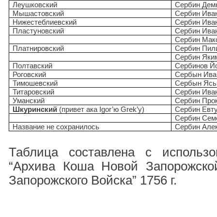
Леушковский
Сербин Дем
Мышастовский
Сербин Ива
Нижестеблиевский
Сербин Ива
Пластуновский
Сербин Ива
Сербин Мак
Платнировский
Сербин Пил
Сербин Яки
Полтавский
Сербинов Йо
Роговский
Сербын Ива
Тимошевский
Сербын Ясь
Титаровский
Сербин Ива
Уманский
Сербин Про
Шкуринский
(привет ака Igor’ю Grek’у)
Сербин Евт
Сербин Сем
Название не сохранилось
Сербин Але
Таблица составлена с использо
“Архива Коша Новой Запорожско
Запорожского Войска” 1756 г.