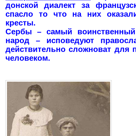
донской диалект за французс
спасло то что на них оказал
кресты.
Сербы – самый воинственный
народ – исповедуют правосл
действительно сложноват для 
человеком.