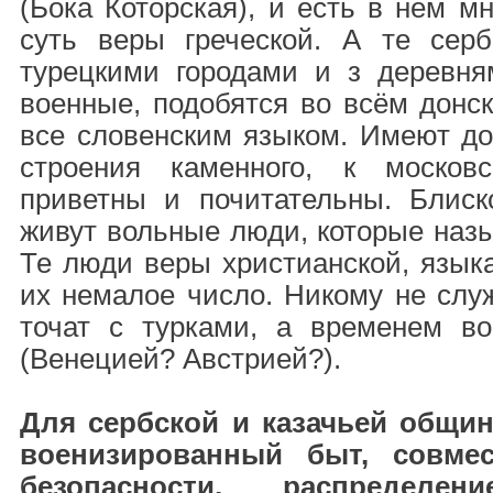
(Бока Которская), и есть в нём мн
суть веры греческой. А те сер
турецкими городами и з деревн
военные, подобятся во всём донск
все словенским языком. Имеют до
строения каменного, к москов
приветны и почитательны. Блис
живут вольные люди, которые наз
Те люди веры христианской, языка
их немалое число. Никому не слу
точат с турками, а временем в
(Венецией? Австрией?).
Для сербской и казачьей общи
военизированный быт, совмес
безопасности, распределени