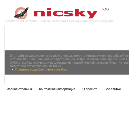
Неизвестная история XIX века: материалы для изучения и реконструкция
Этот сайт предназначен в первую очередь тем, кто интересуется российской 
истории 18-19 вв., начиная от царствования Петра I и заканчивая правлением 
библиотекой исторических исследований и разоблачений, которые будут инте
любителей отечественной истории.
Почитать подробно о чем этот блог
Главная страница
Контактная информация
О проекте
Все статьи