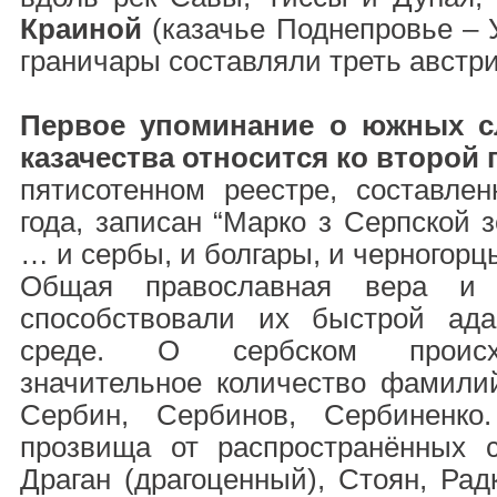
Краиной
(казачье Поднепровье – У
граничары составляли треть австр
Первое упоминание о южных с
казачества относится ко второй 
пятисотенном реестре, составле
года, записан “Марко з Серпской 
… и сербы, и болгары, и черногорцы
Общая православная вера и 
способствовали их быстрой ада
среде. О сербском происх
значительное количество фамилий
Сербин, Сербинов, Сербиненко
прозвища от распространённых 
Драган (драгоценный), Стоян, Рад