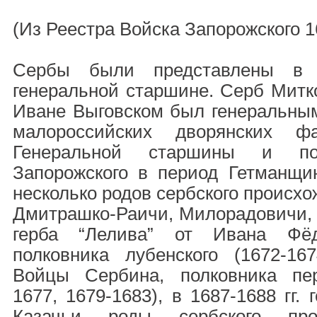
(Из Реестра Войска Запорожского 16
Сербы были представлены в 
генеральной старшине. Серб Митк
Иване Выговском был генеральны
малороссийских дворянских 
Генеральной старшины и пол
Запорожского в период Гетманщин
несколько родов сербского происхо
Дмитрашко-Раичи, Милорадовичи, 
герба “Лелива” от Ивана Фёд
полковника лубенского (1672-167
Войцы Сербина, полковника пер
1677, 1679-1683), в 1687-1688 гг. 
Казачьи роды сербского про