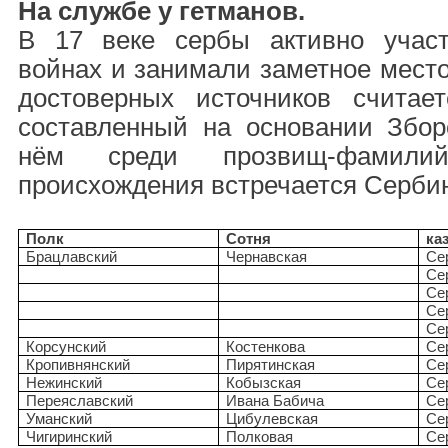
На службе у гетманов.
В 17 веке сербы активно участ
войнах и занимали заметное место
достоверных источников считает
составленный на основании Зборо
нём среди прозвищ-фамилий 
происхождения встречается Серби
Полк
Сотня
ка
Брацлавский
Чернавская
Се
Се
Се
Се
Се
Корсунский
Костенкова
Се
Кропивнянский
Пирятинская
Се
Нежинский
Кобызская
Се
Переяславский
Ивана Бабича
Се
Уманский
Цибулевская
Се
Чигиринский
Полковая
Се