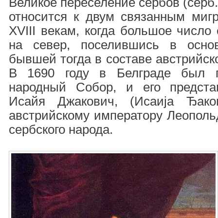
Великое переселение сербов (серб.
относится к двум связанным мигр
XVIII векам, когда большое число
на север, поселившись в осно
бывшей тогда в составе австрийск
В 1690 году в Белграде был п
народный Собор, и его предста
Исайя Джакович, (Исаија Ђако
австрийскому императору Леопольд
сербского народа.