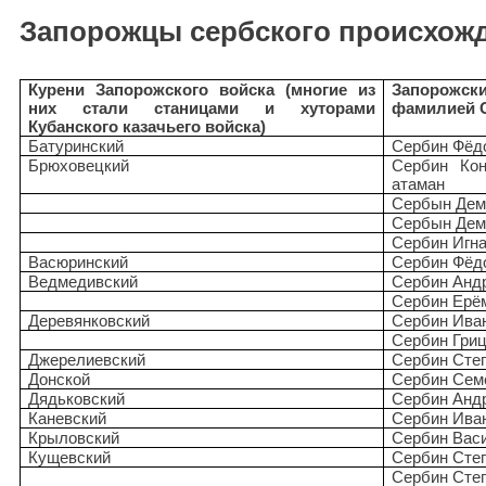
Запорожцы сербского происхож
Курени Запорожского войска (многие из
Запорожс
них стали станицами и хуторами
фамилией 
Кубанского казачьего войска)
Батуринский
Сербин Фёдо
Брюховецкий
Сербин Кон
атаман
Сербын Дем
Сербын Дем
Сербин Игн
Васюринский
Сербин Фёд
Ведмедивский
Сербин Анд
Сербин Ерё
Деревянковский
Сербин Ива
Сербин Гри
Джерелиевский
Сербин Сте
Донской
Сербин Сем
Дядьковский
Сербин Анд
Каневский
Сербин Ива
Крыловский
Сербин Вас
Кущевский
Сербин Сте
Сербин Сте