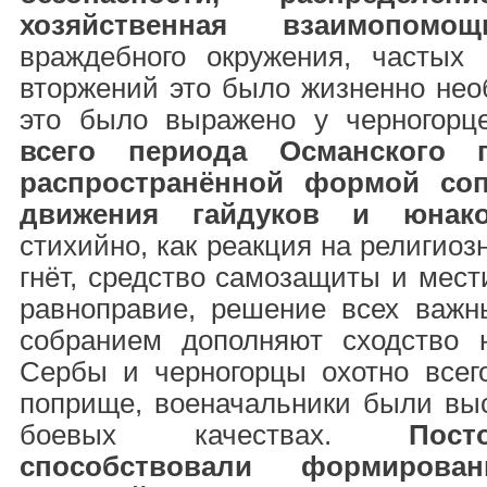
хозяйственная взаимопомощ
враждебного окружения, частых
вторжений это было жизненно нео
это было выражено у черногорц
всего периода Османского г
распространённой формой со
движения гайдуков и юнако
стихийно, как реакция на религио
гнёт, средство самозащиты и мест
равноправие, решение всех важ
собранием дополняют сходство 
Сербы и черногорцы охотно всег
поприще, военачальники были выс
боевых качествах.
Пос
способствовали формиров