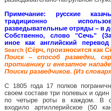
Примечание: русские каза
традиционно использ
разведывательные отряды – в до
Собственно, слово "Сечь" (З
иное как английский перево
(Сёрч, произносится как Сё
Search
Поиск – способ разведки, с
противнику и внезапное нападен
Поиски разведчиков. (Из словар
С 1805 года 17 полков погранич
своем составе три полевых и один
по четыре роты в каждом. В с
входило артиллерийское (50 ка