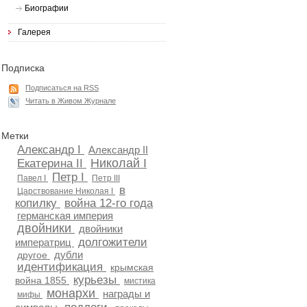
Биографии
Галерея
Подписка
Подписаться на RSS
Читать в Живом Журнале
Метки
Александр I
Александр II
Николай I
Екатерина II
Петр I
Павел I
Петр III
в
Царствование Николая I
копилку
война 12-го года
германская империя
двойники
двойники
долгожители
императриц
дубли
другое
идентификация
крымская
курьезы
война 1855
мистика
монархи
награды и
мифы