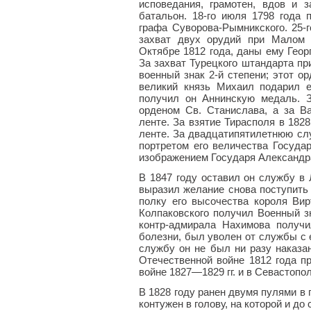
исповедания, грамотен, вдов и з
батальон. 18-го июля 1798 года
графа Суворова-Рымникского. 25-г
захват двух орудий при Малом 
Октябре 1812 года, даны ему Геор
За захват Турецкого штандарта пр
военный знак 2-й степени; этот о
великий князь Михаил подарил 
получил он Аннинскую медаль. 
орденом Св. Станислава, а за В
ленте. За взятие Тирасполя в 182
ленте. За двадцатипятилетнюю сл
портретом его величества Госуда
изображением Государя Александра 
В 1847 году оставил он службу в 
выразил желание снова поступить
полку его высочества короля Вир
Колпаковского получил Военный з
контр-адмирала Нахимова получи
болезни, был уволен от службы с 
службу он не был ни разу наказан
Отечественной войне 1812 года п
войне 1827—1829 гг. и в Севастопо
В 1828 году ранен двумя пулями в 
контужен в голову, на которой и до