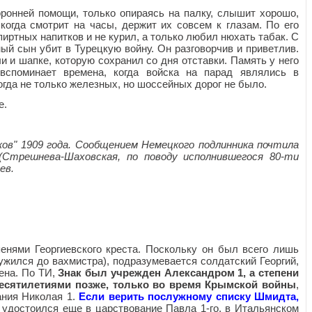
оронней помощи, только опираясь на палку, слышит хорошо,
 когда смотрит на часы, держит их совсем к глазам. По его
пиртных напитков и не курил, а только любил нюхать табак. С
ный сын убит в Турецкую войну. Он разговорчив и приветлив.
и и шапке, которую сохранил со дня отставки. Память у него
вспоминает времена, когда войска на парад являлись в
огда не только железных, но шоссейных дорог не было.
е.
ов" 1909 года. Сообщением Немецкого подлинника почтила
(Стрешнева-Шаховская, по поводу исполнившегося 80-ти
ев.
нями Георгиевского креста. Поскольку он был всего лишь
ужился до вахмистра), подразумевается солдатский Георгий,
дена. По ТИ,
Знак был учрежден Александром 1, а степени
есятилетиями позже, только во время Крымской войны
,
ания Николая 1.
Если верить послужному списку Шмидта,
 удостоился еще в царствование Павла 1-го, в Итальянском