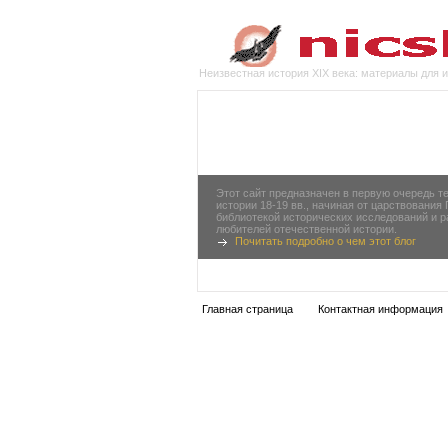
Неизвестная история XIX века: материалы для 
Этот сайт предназначен в первую очередь т
истории 18-19 вв., начиная от царствования
библиотекой исторических исследований и 
любителей отечественной истории.
Почитать подробно о чем этот блог
Главная страница
Контактная информация