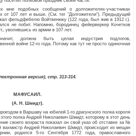
оду посетил полковой праздник своей части.
ых мне подобных сообщений о долгожителях-участниках
х от 107 лет и выше. (См. тег "Долгожители"). Предыдущий
ал фельдфебелю Войтвенюку (122 года, был жив в 1912 г.).
ался не побит. Напомню, бородинец фейерверкер Кочетков
гг., уволившись из армии в 107 лет.
начит, должна быть целая индустрия подлогов,
енной войне 12-го года. Потому как тут не просто одиночная
электронная версия), стр. 313-314.
МАФУСАИЛ.
(A. H. Шмидт).
проездом в Варшаву на юбилей 1-го драгунского полка короля
этого полка Андрей Николаевич Шмидт, которому в этот день
ение своего возраста показал он свой указ об отставке за №
ный вахмистр Андрей Николаевич Шмидт, происходит из мещан
рнии, родился 5-го Сентября 1772 года, православного