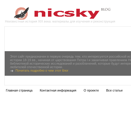
Неизвестная история XIX века: материалы для изучения и реконструкция
Этот сайт предназначен в первую очередь тем, кто интересуется российской 
истории 18-19 вв., начиная от царствования Петра I и заканчивая правлением 
библиотекой исторических исследований и разоблачений, которые будут инте
любителей отечественной истории.
Почитать подробно о чем этот блог
Главная страница
Контактная информация
О проекте
Все статьи