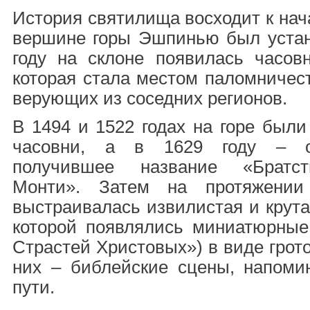
История святилища восходит к нача
вершине горы Эшпинью был устано
году на склоне появилась часовн
которая стала местом паломничес
верующих из соседних регионов.
В 1494 и 1522 годах на горе был
часовни, а в 1629 году – ос
получившее название «Братст
Монти». Затем на протяжении
выстраивалась извилистая и крута
которой появлялись миниатюрные
Страстей Христовых») в виде грото
них – библейские сцены, напом
пути.