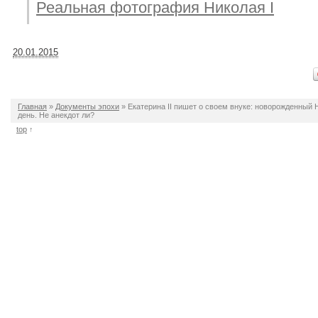
Реальная фотография Николая I
20.01.2015
Главная
»
Документы эпохи
»
Екатерина II пишет о своем внуке: новорожденный 
день. Не анекдот ли?
top
↑