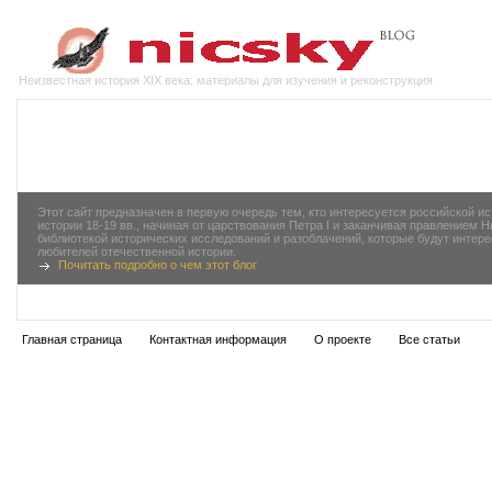
Неизвестная история XIX века: материалы для изучения и реконструкция
Этот сайт предназначен в первую очередь тем, кто интересуется российской 
истории 18-19 вв., начиная от царствования Петра I и заканчивая правлением 
библиотекой исторических исследований и разоблачений, которые будут инте
любителей отечественной истории.
Почитать подробно о чем этот блог
Главная страница
Контактная информация
О проекте
Все статьи