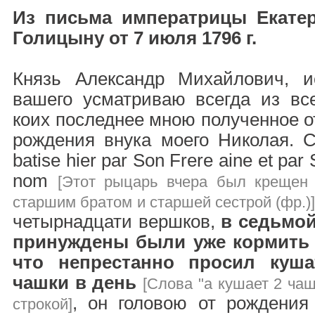
Из письма императрицы Екатер
Голицыну от 7 июля 1796 г.
Князь Александр Михайлович, и
вашего усматриваю всегда из вс
коих последнее мною полученное о
рождения внука моего Николая. Ce
batise hier par Son Frere aine et pa
nom
[Этот рыцарь вчера был крещен
старшим братом и старшей сестрой (фр.)
четырнадцати вершков,
в седьмой
принуждены были уже кормить 
что непрестанно просил куша
чашки в день
[Слова "а кушает 2 ча
, он головою от рождения
строкой]